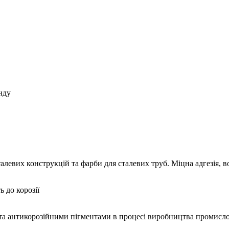
нду
вих конструкцій та фарби для сталевих труб. Міцна адгезія, водо
ь до корозії
та антикорозійними пігментами в процесі виробництва промислово