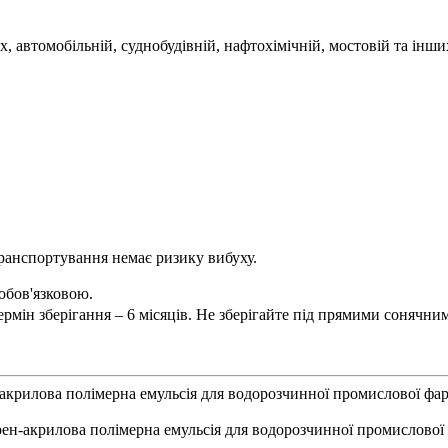
 автомобільній, суднобудівній, нафтохімічній, мостовій та інши
 транспортування немає ризику вибуху.
обов'язковою.
рмін зберігання – 6 місяців. Не зберігайте під прямими сонячни