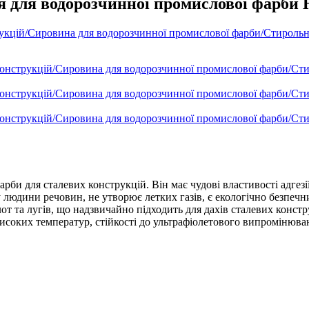
я для водорозчинної промислової фарби
и для сталевих конструкцій. Він має чудові властивості адгезії, 
 людини речовин, не утворює летких газів, є екологічно безпечн
от та лугів, що надзвичайно підходить для дахів сталевих констр
исоких температур, стійкості до ультрафіолетового випромінюван