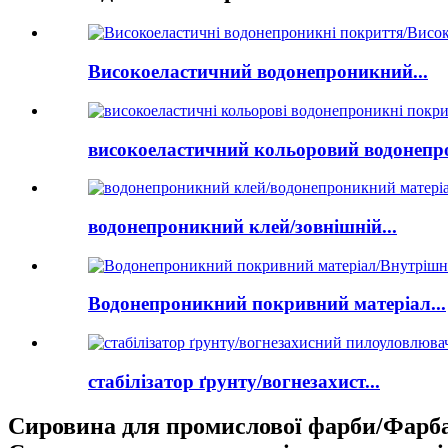
Високоеластичний водонепроникний...
високоеластичний кольоровий водонепро
водонепроникний клей/зовнішній...
Водонепроникний покривний матеріал...
стабілізатор ґрунту/вогнезахист...
Сировина для промислової фарби/Фарба