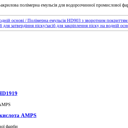
одній основі / Полімерна емульсія HD903 з зворотним покриттям 
 для затвердіння піску/засіб для закріплення піску на водній ос
 HD1919
 кислота AMPS