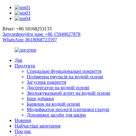
Вічат: +86 18168253133
Зателефонуйте нам: +86 15949027878
WhatsApp: 8618068723597
Дім
Продукти
Спеціальні функціональні покриття
Полімерна емульсія на водній основі
Загусник покриття
Диспергатор на водній основі
Зволожувальний агент на водній основі
Інші добавки
Барвник на водній основі
Модифікатор реології плиткової глазурі
Допоміжні засоби для шкіри
Новини
Найчастіші запитання
Про нас