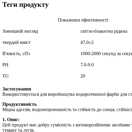
Теги продукту
Показники ефективності
Зовнішній вигляд
світло-блакитна рідина
твердий вміст
47,0±2
В'язкість, сПз
1000-2000 секунд за секу
PH
7.0-9.0
TG
20
Застосування
Використовується для виробництва водорозчинної фарби для стале
Продуктивність
Міцна адгезія, водонепроникність та стійкість до сонця, стійкіст
1. Опис:
Цей продукт має добру сумісність з антикорозійними засобами 
туману та лугів.