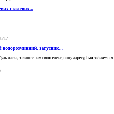
вих сталевих...
 водорозчинний, загусник...
будь ласка, залиште нам свою електронну адресу, і ми зв'яжемося
й