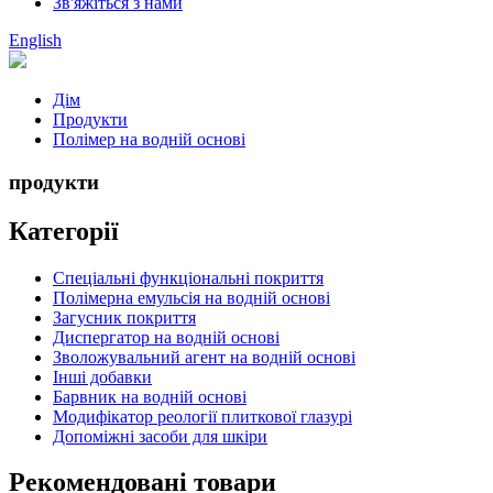
Зв'яжіться з нами
English
Дім
Продукти
Полімер на водній основі
продукти
Категорії
Спеціальні функціональні покриття
Полімерна емульсія на водній основі
Загусник покриття
Диспергатор на водній основі
Зволожувальний агент на водній основі
Інші добавки
Барвник на водній основі
Модифікатор реології плиткової глазурі
Допоміжні засоби для шкіри
Рекомендовані товари