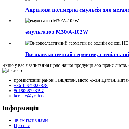
Акрилова полімерна емульсія для метале
емульгатор M30/A-102W
Високоеластичний герметик, спеціальний
Якщо у вас є запитання щодо нашої продукції або прайс-листа, 
промисловий район Танцяотан, місто Чжан Цзяган, Кита
+86 15949027878
8618068723597
keralay@yeah.net
Інформація
Зв'яжіться з нами
Про нас