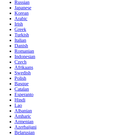
Russian
Japanese
Korean
Arabic
Irish
Greek
Turkish
Italian
Danish
Romanian
Indonesian
Czech
Afrikaans
Swedish
Polish
Basque
Catalan
Esperanto
Hindi
Lao
Albanian
Amharic
Armenian
Azerbaijani
Belarusian