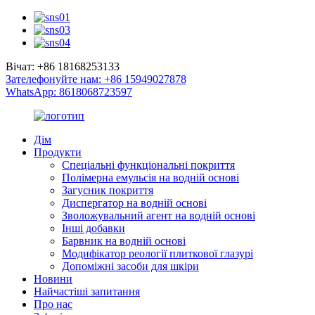
Вічат: +86 18168253133
Зателефонуйте нам: +86 15949027878
WhatsApp: 8618068723597
Дім
Продукти
Спеціальні функціональні покриття
Полімерна емульсія на водній основі
Загусник покриття
Диспергатор на водній основі
Зволожувальний агент на водній основі
Інші добавки
Барвник на водній основі
Модифікатор реології плиткової глазурі
Допоміжні засоби для шкіри
Новини
Найчастіші запитання
Про нас