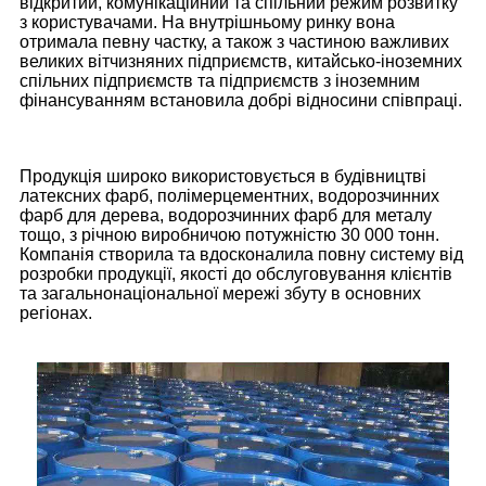
відкритий, комунікаційний та спільний режим розвитку
з користувачами. На внутрішньому ринку вона
отримала певну частку, а також з частиною важливих
великих вітчизняних підприємств, китайсько-іноземних
спільних підприємств та підприємств з іноземним
фінансуванням встановила добрі відносини співпраці.
Продукція широко використовується в будівництві
латексних фарб, полімерцементних, водорозчинних
фарб для дерева, водорозчинних фарб для металу
тощо, з річною виробничою потужністю 30 000 тонн.
Компанія створила та вдосконалила повну систему від
розробки продукції, якості до обслуговування клієнтів
та загальнонаціональної мережі збуту в основних
регіонах.