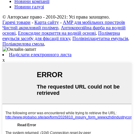
Новини компанії
Новини галузі
© Авторське право - 2010-2021: Усі права захищено.
Гарячі товари
-
Карта сайту
-
AMP для мобільних пристроїв
Чистий акриловий полімер
,
Антикорозійна фарба на водній
основі
,
Епоксидне покриття на водній основі
,
Полімерна
емульсія засобу для фіксації піску
,
Полівінілацетатна емульсія
,
Поліакрилова смола
,
Надіслати електронного листа
x