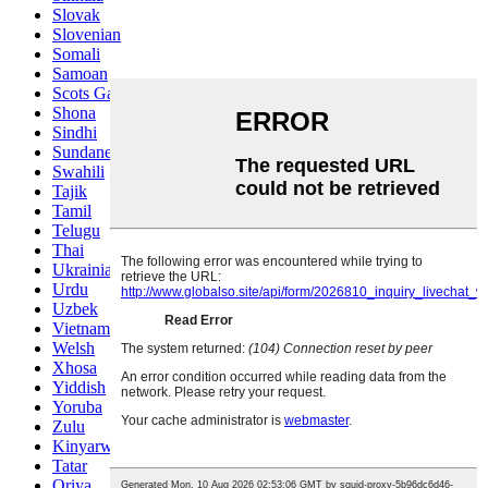
Slovak
Slovenian
Somali
Samoan
Scots Gaelic
Shona
Sindhi
Sundanese
Swahili
Tajik
Tamil
Telugu
Thai
Ukrainian
Urdu
Uzbek
Vietnamese
Welsh
Xhosa
Yiddish
Yoruba
Zulu
Kinyarwanda
Tatar
Oriya