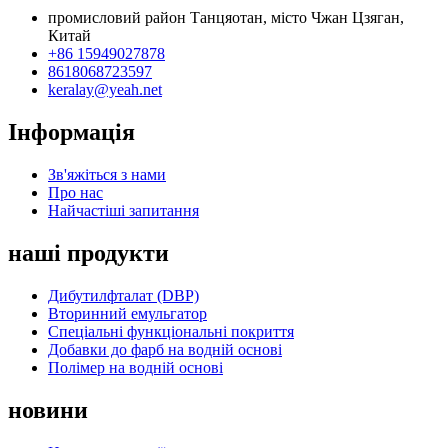
промисловий район Танцяотан, місто Чжан Цзяган,
Китай
+86 15949027878
8618068723597
keralay@yeah.net
Інформація
Зв'яжіться з нами
Про нас
Найчастіші запитання
наші продукти
Дибутилфталат (DBP)
Вторинний емульгатор
Спеціальні функціональні покриття
Добавки до фарб на водній основі
Полімер на водній основі
новини