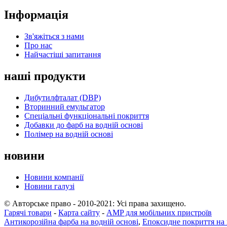
Інформація
Зв'яжіться з нами
Про нас
Найчастіші запитання
наші продукти
Дибутилфталат (DBP)
Вторинний емульгатор
Спеціальні функціональні покриття
Добавки до фарб на водній основі
Полімер на водній основі
новини
Новини компанії
Новини галузі
© Авторське право - 2010-2021: Усі права захищено.
Гарячі товари
-
Карта сайту
-
AMP для мобільних пристроїв
Антикорозійна фарба на водній основі
,
Епоксидне покриття на 