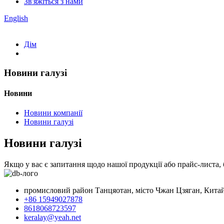
Зв'яжіться з нами
English
Дім
Новини галузі
Новини
Новини компанії
Новини галузі
Новини галузі
Якщо у вас є запитання щодо нашої продукції або прайс-листа, 
промисловий район Танцяотан, місто Чжан Цзяган, Кита
+86 15949027878
8618068723597
keralay@yeah.net