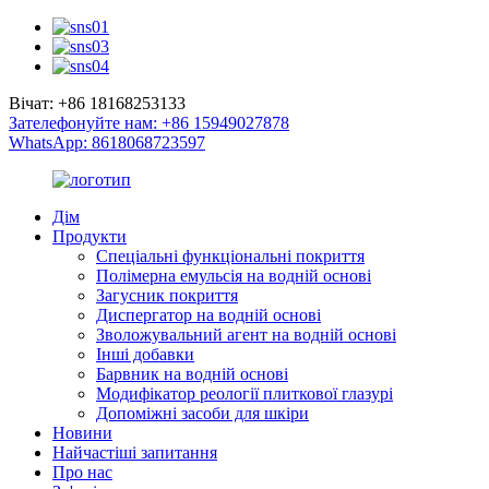
Вічат: +86 18168253133
Зателефонуйте нам: +86 15949027878
WhatsApp: 8618068723597
Дім
Продукти
Спеціальні функціональні покриття
Полімерна емульсія на водній основі
Загусник покриття
Диспергатор на водній основі
Зволожувальний агент на водній основі
Інші добавки
Барвник на водній основі
Модифікатор реології плиткової глазурі
Допоміжні засоби для шкіри
Новини
Найчастіші запитання
Про нас