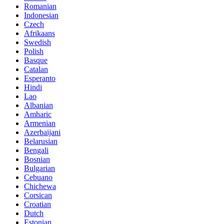
Romanian
Indonesian
Czech
Afrikaans
Swedish
Polish
Basque
Catalan
Esperanto
Hindi
Lao
Albanian
Amharic
Armenian
Azerbaijani
Belarusian
Bengali
Bosnian
Bulgarian
Cebuano
Chichewa
Corsican
Croatian
Dutch
Estonian