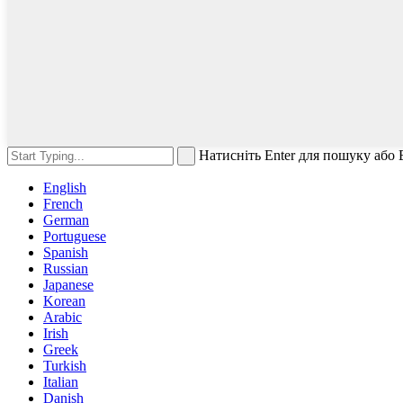
Натисніть Enter для пошуку або 
English
French
German
Portuguese
Spanish
Russian
Japanese
Korean
Arabic
Irish
Greek
Turkish
Italian
Danish