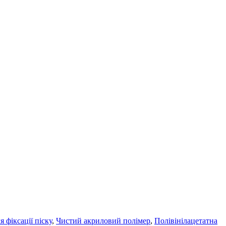
 фіксації піску
,
Чистий акриловий полімер
,
Полівінілацетатна