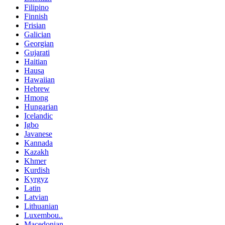
Filipino
Finnish
Frisian
Galician
Georgian
Gujarati
Haitian
Hausa
Hawaiian
Hebrew
Hmong
Hungarian
Icelandic
Igbo
Javanese
Kannada
Kazakh
Khmer
Kurdish
Kyrgyz
Latin
Latvian
Lithuanian
Luxembou..
Macedonian