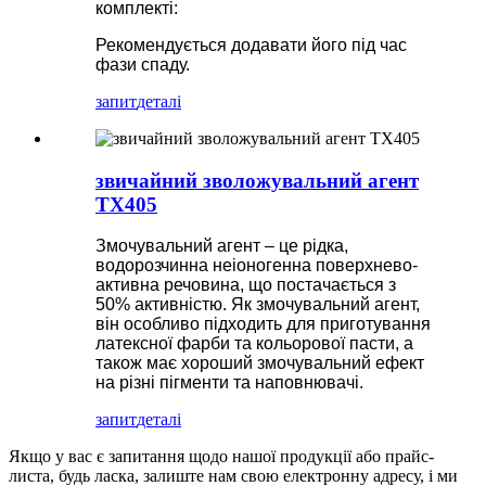
комплекті:
Рекомендується додавати його під час
фази спаду.
запит
деталі
звичайний зволожувальний агент
TX405
Змочувальний агент – це рідка,
водорозчинна неіоногенна поверхнево-
активна речовина, що постачається з
50% активністю. Як змочувальний агент,
він особливо підходить для приготування
латексної фарби та кольорової пасти, а
також має хороший змочувальний ефект
на різні пігменти та наповнювачі.
запит
деталі
Якщо у вас є запитання щодо нашої продукції або прайс-
листа, будь ласка, залиште нам свою електронну адресу, і ми