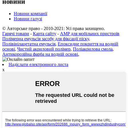
новини
Новини компанії
Новини галузі
© Авторське право - 2010-2021: Усі права захищено.
Гарячі товари
-
Карта сайту
-
AMP для мобільних пристроїв
Полімерна емульсія засобу для фіксації піску
,
Полівінілацетатна емульсія
,
Епоксидне покриття на водній
основі
,
Чистий акриловий полімер
,
Поліакрилова смола
,
Антикорозійна фарба на водній основі
,
Надіслати електронного листа
x