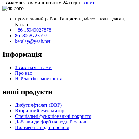
зв'яжемося з вами протягом 24 годин.
запит
промисловий район Танцяотан, місто Чжан Цзяган,
Китай
+86 15949027878
8618068723597
keralay@yeah.net
Інформація
Зв'яжіться з нами
Про нас
Найчастіші запитання
наші продукти
Дибутилфталат (DBP)
Вторинний емульгатор
Спеціальні функціональні покриття
Добавки до фарб на водній основі
Полімер на водній основі