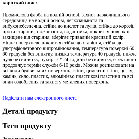
короткий опис:
Промислова фарба на водній основі, захист навколишнього
середовища на водній основі, легкозаймиста та
вибухонебезпечна, стійка до кислот та лугів, стійка до корозії,
проти старіння, пожовтіння, водостійка, покриття поверхні
захищене від старіння, зберігає тривалий красивий колір,
міцне поверхневе покриття стійке до старіння, стійке до
ультрафіолетового випромінювання, температура поверхні 60-
80 градусів без винятку, низька температура 40 градусів нижче
нуля без винятку, пухирі 7 * 24 години без винятку, ефективно
продовжує термін служби 6-10 років. Можна розпилювати на
всі види будівельних поверхонь, стіни, цементні стіни, цеглу,
камінь, скло, пластик, алюмінієво-пластикові пластини та всі
види оздоблення та захисту металевих поверхонь.
Надіслати нам електронного листа
Деталі продукту
Теги продукту
Застосування