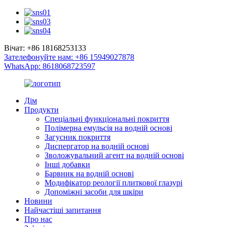
Вічат: +86 18168253133
Зателефонуйте нам: +86 15949027878
WhatsApp: 8618068723597
Дім
Продукти
Спеціальні функціональні покриття
Полімерна емульсія на водній основі
Загусник покриття
Диспергатор на водній основі
Зволожувальний агент на водній основі
Інші добавки
Барвник на водній основі
Модифікатор реології плиткової глазурі
Допоміжні засоби для шкіри
Новини
Найчастіші запитання
Про нас