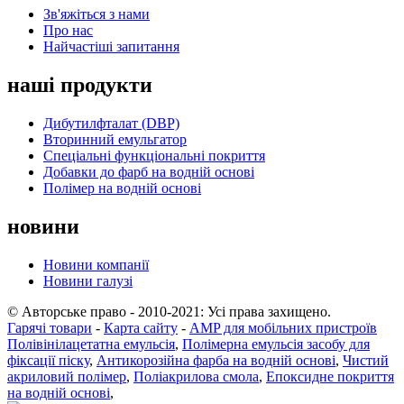
Зв'яжіться з нами
Про нас
Найчастіші запитання
наші продукти
Дибутилфталат (DBP)
Вторинний емульгатор
Спеціальні функціональні покриття
Добавки до фарб на водній основі
Полімер на водній основі
новини
Новини компанії
Новини галузі
© Авторське право - 2010-2021: Усі права захищено.
Гарячі товари
-
Карта сайту
-
AMP для мобільних пристроїв
Полівінілацетатна емульсія
,
Полімерна емульсія засобу для
фіксації піску
,
Антикорозійна фарба на водній основі
,
Чистий
акриловий полімер
,
Поліакрилова смола
,
Епоксидне покриття
на водній основі
,