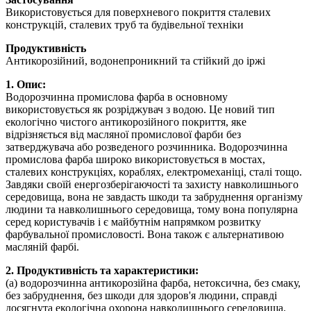
Використовується для поверхневого покриття сталевих
конструкцій, сталевих труб та будівельної техніки
Продуктивність
Антикорозійний, водонепроникний та стійкий до іржі
1. Опис:
Водорозчинна промислова фарба в основному
використовується як розріджувач з водою. Це новий тип
екологічно чистого антикорозійного покриття, яке
відрізняється від масляної промислової фарби без
затверджувача або розведеного розчинника. Водорозчинна
промислова фарба широко використовується в мостах,
сталевих конструкціях, кораблях, електромеханіці, сталі тощо.
Завдяки своїй енергозберігаючості та захисту навколишнього
середовища, вона не завдасть шкоди та забруднення організму
людини та навколишнього середовища, тому вона популярна
серед користувачів і є майбутнім напрямком розвитку
фарбувальної промисловості. Вона також є альтернативою
масляній фарбі.
2. Продуктивність та характеристики:
(a) водорозчинна антикорозійна фарба, нетоксична, без смаку,
без забруднення, без шкоди для здоров'я людини, справді
досягнута екологічна охорона навколишнього середовища.