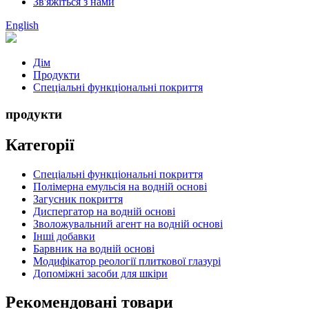
Зв'яжіться з нами
English
Дім
Продукти
Спеціальні функціональні покриття
продукти
Категорії
Спеціальні функціональні покриття
Полімерна емульсія на водній основі
Загусник покриття
Диспергатор на водній основі
Зволожувальний агент на водній основі
Інші добавки
Барвник на водній основі
Модифікатор реології плиткової глазурі
Допоміжні засоби для шкіри
Рекомендовані товари