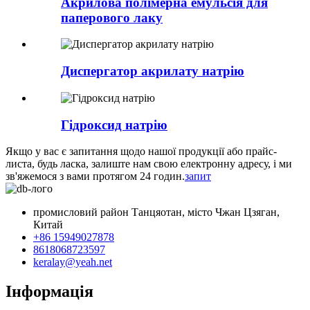
Акрилова полімерна емульсія для
паперового лаку
Диспергатор акрилату натрію
Гідроксид натрію
Якщо у вас є запитання щодо нашої продукції або прайс-
листа, будь ласка, залиште нам свою електронну адресу, і ми
зв'яжемося з вами протягом 24 годин.
запит
промисловий район Танцяотан, місто Чжан Цзяган,
Китай
+86 15949027878
8618068723597
keralay@yeah.net
Інформація