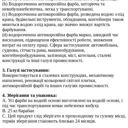
(b) Водорозчинна антикорозійна фарба, негорюча та
невибухонебезпечна, легка у транспортуванні.
(c) Водорозчинна антикорозійна фарба, розведена водою з-під
крана, будівельні інструменти, обладнання, контейнери також
миються водою з-під крана, що значно знижує вартість
фарбування.
(d) водорозчинна антикорозійна фарба марки, швидкий час
висихання, підвищення ефективності роботи, зниження
витрат на оплату праці. Сфера застосування: автомобільна,
суднова, сітчаста рама, машинобудування,
контейнеробудування, залізниця, міст, котельня, сталеві
конструкції та інші галузі промисловості.
3. Галузі застосування:
Використовується в сталевих конструкціях, механічному
напиленні, реновації кольорової світлої плитки,
антикорозійній фарбі та інших галузях промисловості.
4. Зберігання та упаковка:
A. Усі фарби на водній основі виготовлені на водній основі, і
під час транспортування немає небезпеки вибуху.
B. 25 кг/барабан
C. Цей продукт слід зберігати в прохолодному та сухому місці,
термін зберігання становить близько 24 місяців.