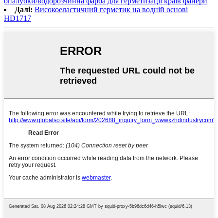
опалубки/водорозчинна фарба для герметизації країв фанери
Далі:
Високоеластичний герметик на водній основі
HD1717