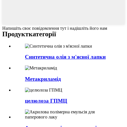
Напишіть своє повідомлення тут і надішліть його нам
Продукт
категорії
Синтетична олія з м'ясної лапки
Метакриламід
целюлоза ГПМЦ